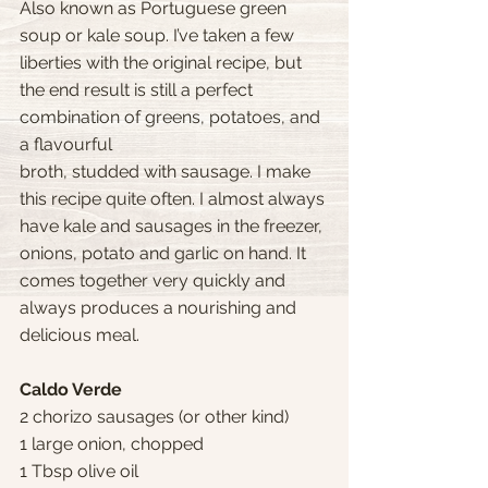
Also known as Portuguese green 
soup or kale soup. I’ve taken a few 
liberties with the original recipe, but 
the end result is still a perfect 
combination of greens, potatoes, and 
a flavourful 
broth, studded with sausage. I make 
this recipe quite often. I almost always 
have kale and sausages in the freezer, 
onions, potato and garlic on hand. It 
comes together very quickly and 
always produces a nourishing and 
delicious meal.
Caldo Verde
2 chorizo sausages (or other kind)
1 large onion, chopped
1 Tbsp olive oil