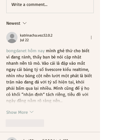
Write a comment...
Newest
katrinacha.vez.52.0.2
Jul 22
bongdanet hôm nay
 mình ghé thử cho biết 
vì đang rảnh, thấy bạn bè nói cập nhật 
nhanh nên tò mò. Vào cái là đập vào mắt 
ngay cái bảng tỷ số livescore kiểu realtime, 
nhìn như bảng cột nên lướt một phát là biết 
trận nào đang đá với tỷ số hiện tại, khỏi 
phải bấm qua lại nhiều. Mình cũng để ý họ 
có khối “nhận định” tách riêng, tiêu đề với 
ngày đăng nằm rõ ràng nên…
Show More
Like
Reply