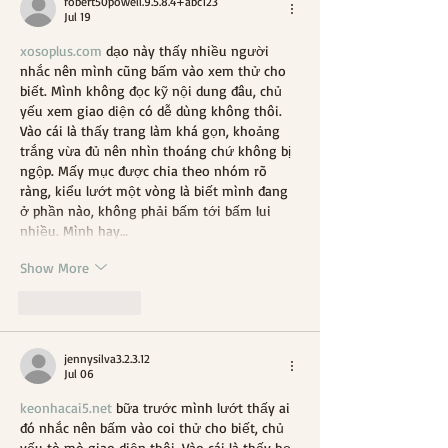
robert50powell.9.5.8.4+abc123
Jul 19
xosoplus.com
 dạo này thấy nhiều người 
nhắc nên mình cũng bấm vào xem thử cho 
biết. Mình không đọc kỹ nội dung đâu, chủ 
yếu xem giao diện có dễ dùng không thôi. 
Vào cái là thấy trang làm khá gọn, khoảng 
trắng vừa đủ nên nhìn thoáng chứ không bị 
ngộp. Mấy mục được chia theo nhóm rõ 
ràng, kiểu lướt một vòng là biết mình đang 
ở phần nào, không phải bấm tới bấm lui 
nhiều. Mình hay…
Show More
Like
Reply
jennysilva3.2.3.12
Jul 06
keonhacai5.net
 bữa trước mình lướt thấy ai 
đó nhắc nên bấm vào coi thử cho biết, chủ 
yếu tò mò giao diện thôi. Vào cái là thấy họ 