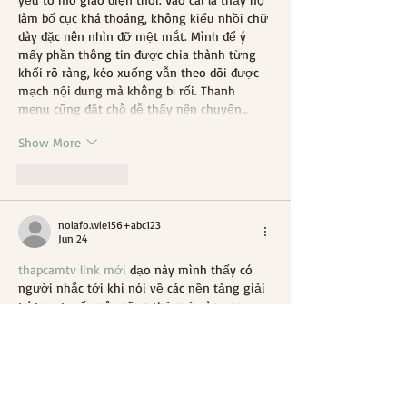
làm bố cục khá thoáng, không kiểu nhồi chữ 
dày đặc nên nhìn đỡ mệt mắt. Mình để ý 
mấy phần thông tin được chia thành từng 
khối rõ ràng, kéo xuống vẫn theo dõi được 
mạch nội dung mà không bị rối. Thanh 
menu cũng đặt chỗ dễ thấy nên chuyển…
Show More
Like
Reply
nolafo.wle156+abc123
Jun 24
thapcamtv link mới
 dạo này mình thấy có 
người nhắc tới khi nói về các nền tảng giải 
trí trực tuyến nên cũng thử mở vào xem 
cách họ bố trí giao diện ra sao. Mình không 
đi sâu vào nội dung hay từng trò cụ thể, mà 
chủ yếu quan sát cách các chuyên mục được 
phân chia trên trang và cách thông tin hiển 
thị cho người dùng. Nhìn tổng thể thì các 