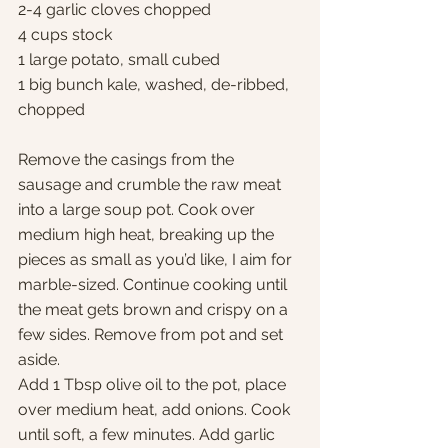
2-4 garlic cloves chopped
4 cups stock
1 large potato, small cubed
1 big bunch kale, washed, de-ribbed, 
chopped 
Remove the casings from the 
sausage and crumble the raw meat 
into a large soup pot. Cook over 
medium high heat, breaking up the 
pieces as small as you’d like, I aim for 
marble-sized. Continue cooking until 
the meat gets brown and crispy on a 
few sides. Remove from pot and set 
aside.
Add 1 Tbsp olive oil to the pot, place 
over medium heat, add onions. Cook 
until soft, a few minutes. Add garlic 